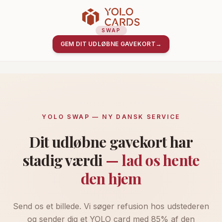
SWAP
GEM DIT UDLØBNE GAVEKORT
→
YOLO SWAP — NY DANSK SERVICE
Dit udløbne gavekort har
stadig værdi
— lad os hente
den hjem
Send os et billede. Vi søger refusion hos udstederen
og sender dig et YOLO card med 85% af den